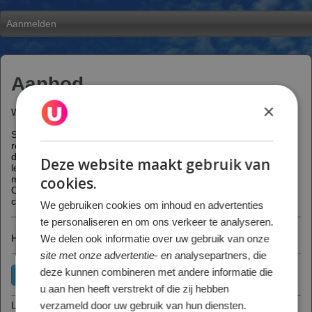
Aanmelden
Aanbod
×
Welkom bij Skischool De Uithof!
Skibook is ons online reserveringssyteem om lessen te
reserveren en te betalen. Ook kan je in jouw account zien welke
dagen en tijden je les hebt en kan je gemakkelijk je vervolg
Deze website maakt gebruik van
lessen boeken. Heb je in het verleden weleens bij ons gelest
maar nog geen account, kies dan hieronder voor "Nee".
cookies.
Ook voor het inboeken van een kennismakingsles moet u, per
cursist, een nieuw account maken.
We gebruiken cookies om inhoud en advertenties
te personaliseren en om ons verkeer te analyseren.
Heeft u al eerder bij ons gelest?
We delen ook informatie over uw gebruik van onze
site met onze advertentie- en analysepartners, die
deze kunnen combineren met andere informatie die
u aan hen heeft verstrekt of die zij hebben
Let op!
verzameld door uw gebruik van hun diensten.